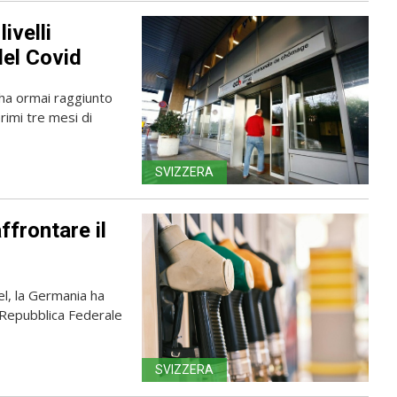
ivelli
del Covid
 ha ormai raggiunto
primi tre mesi di
SVIZZERA
frontare il
el, la Germania ha
a Repubblica Federale
SVIZZERA