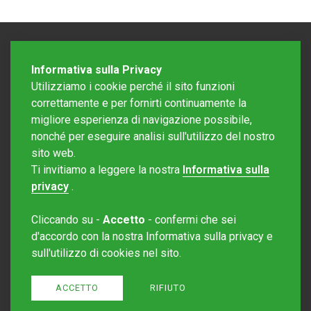
Informativa sulla Privacy
Utilizziamo i cookie perché il sito funzioni
correttamente e per fornirti continuamente la
migliore esperienza di navigazione possibile,
nonché per eseguire analisi sull'utilizzo del nostro
sito web.
Redazione Mattinonline
Ti invitiamo a leggere la nostra
Informativa sulla
Editore Rotostampa SA
redazione@mattinonline.ch
privacy
.
Normativa Privacy (GDPR)
Cliccando su -
Accetto
- confermi che sei
Sito creato da
Redesign
d'accordo con la nostra Informativa sulla privacy e
sull'utilizzo di cookies nel sito.
ACCETTO
RIFIUTO