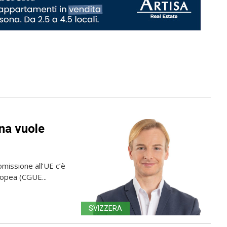
rna vuole
omissione all’UE c’è
uropea (CGUE...
SVIZZERA