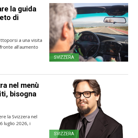
are la guida
ieto di
ttoporsi a una visita
fronte all'aumento
SVIZZERA
tra nel menù
iti, bisogna
re la Svizzera nel
 luglio 2026, i
SVIZZERA