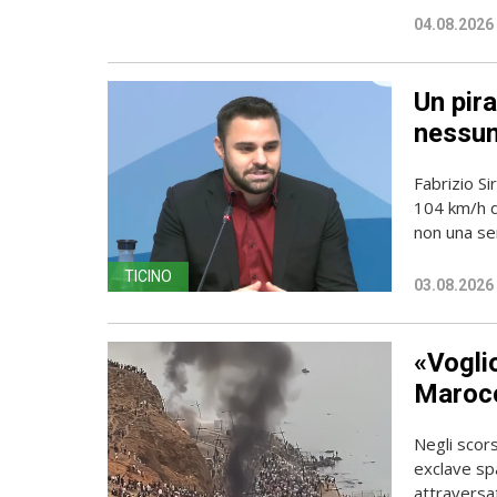
04.08.2026
Un pira
nessun
Fabrizio Si
104 km/h do
non una sem
TICINO
03.08.2026
«Vogli
Marocc
Negli scors
exclave spa
attraversato