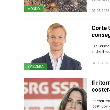
MONDO
03.08.2026
Corte 
conseg
Tra i numer
anche il ru
02.08.2026
SVIZZERA
Il rito
coster
Le emittent
(SSR) dovr