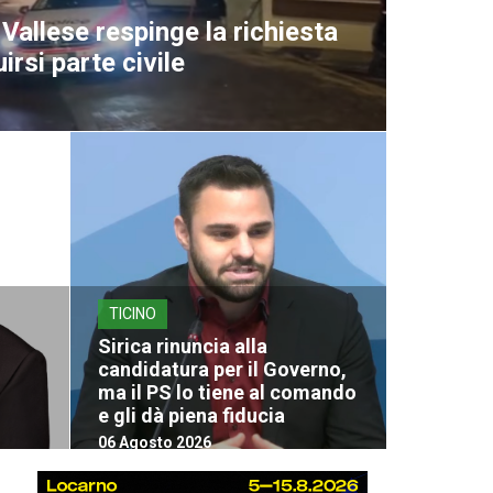
Vallese respinge la richiesta
uirsi parte civile
TICINO
Sirica rinuncia alla
candidatura per il Governo,
ma il PS lo tiene al comando
e gli dà piena fiducia
06 Agosto 2026