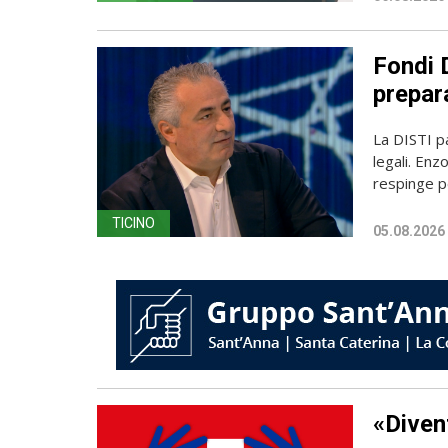
Fondi D
prepara
La DISTI pa
legali. Enz
respinge p
TICINO
05.08.2026
«Diven