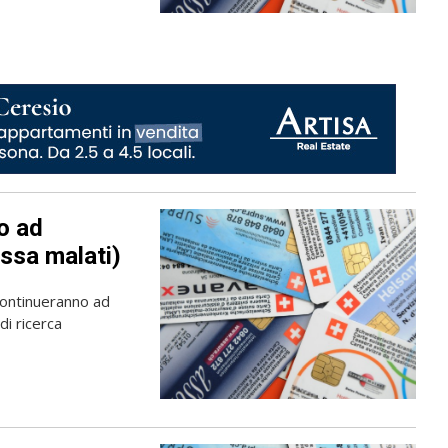
no ad
assa malati)
 continueranno ad
di ricerca