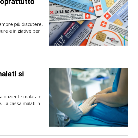
soprattutto
sempre più discutere,
sure e iniziative per
alati si
na paziente malata di
e. La cassa malati in