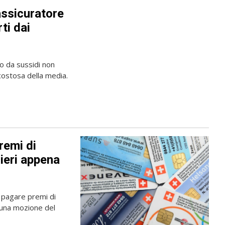
l’assicuratore
ti dai
to da sussidi non
costosa della media.
remi di
nieri appena
o pagare premi di
n una mozione del