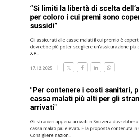
“Si limiti la libertà di scelta del
per coloro i cui premi sono coper
sussidi”
Gli assicurati alle casse malati il cui premio è coper
dovrebbe più poter scegliere un'assicurazione più 
&E...
17.12.2025
"Per contenere i costi sanitari, p
cassa malati più alti per gli stra
arrivati"
Gli stranieri appena arrivati in Svizzera dovrebber
cassa malati più elevati. È la proposta contenuta i
Consigliere nazion...