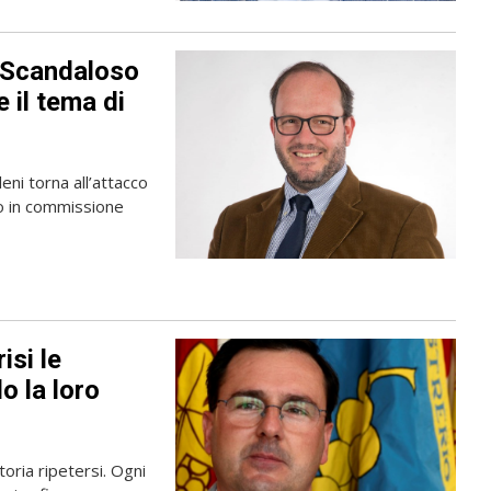
«Scandaloso
 il tema di
ni torna all’attacco
sso in commissione
isi le
o la loro
toria ripetersi. Ogni