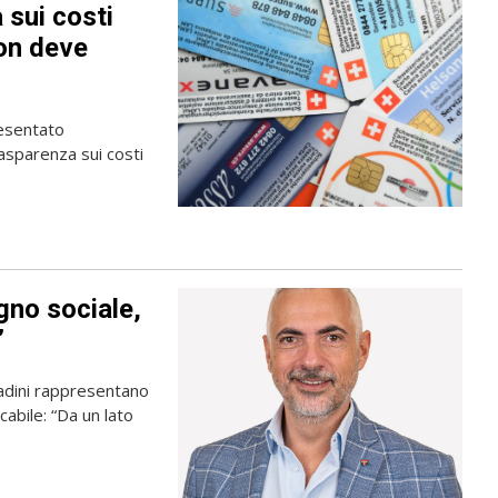
 sui costi
non deve
resentato
rasparenza sui costi
gno sociale,
”
tadini rappresentano
abile: “Da un lato