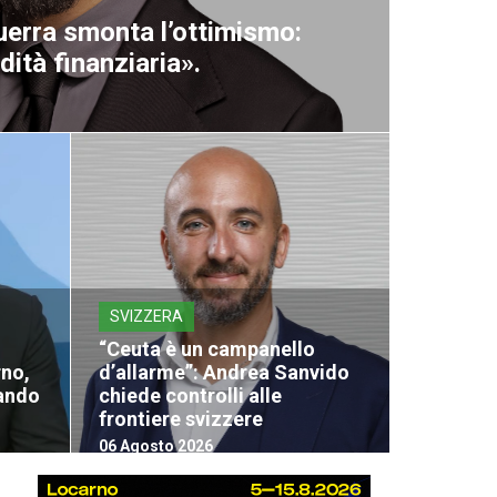
uerra smonta l’ottimismo:
dità finanziaria».
SVIZZERA
“Ceuta è un campanello
rno,
d’allarme”: Andrea Sanvido
mando
chiede controlli alle
frontiere svizzere
06 Agosto 2026