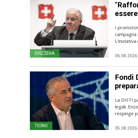
"Raffor
essere 
I promotori
campagna i
L'iniziativa 
SVIZZERA
06.08.2026
Fondi D
prepara
La DISTI pa
legali. Enz
respinge p
TICINO
05.08.2026