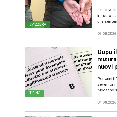
Un cittadin
in custodia
una sentenz
SVIZZERA
05.08.2026
Dopo i
misura 
nuovi 
Per anni il
severi pri
Moesano se
TICINO
04.08.2026