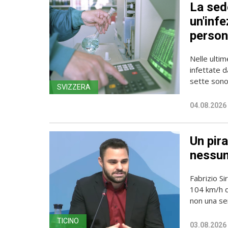
La sede
un'infe
person
Nelle ulti
infettate d
sette sono 
SVIZZERA
04.08.2026
Un pira
nessun
Fabrizio Si
104 km/h do
non una sem
TICINO
03.08.2026