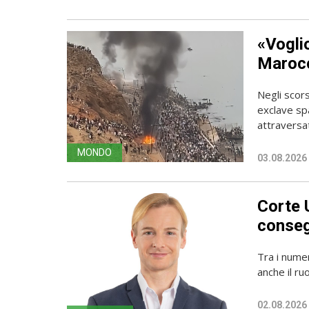
«Vogli
Marocc
Negli scors
exclave spa
attraversato
MONDO
03.08.2026
Corte 
conseg
Tra i numer
anche il ru
02.08.2026