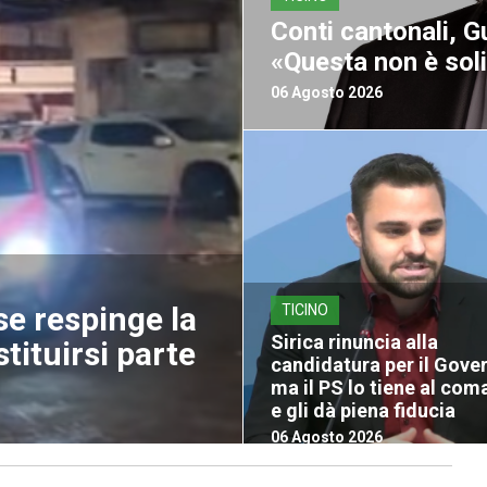
Conti cantonali, G
«Questa non è soli
06 Agosto 2026
se respinge la
TICINO
Sirica rinuncia alla
stituirsi parte
candidatura per il Gove
ma il PS lo tiene al co
e gli dà piena fiducia
06 Agosto 2026