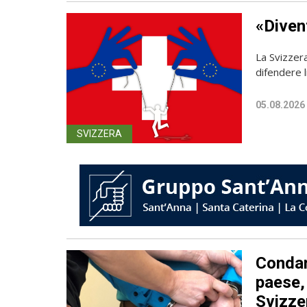
«Diven
La Svizzer
difendere l
05.08.2026
SVIZZERA
Condan
paese, 
Svizze