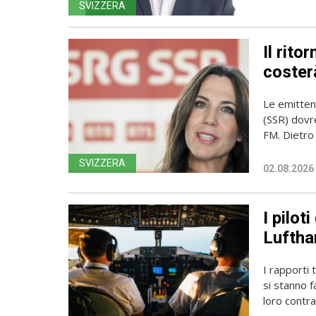
SVIZZERA
Il rito
coster
Le emittent
(SSR) dovr
FM. Dietro l
SVIZZERA
02.08.2026
I pilot
Luftha
I rapporti 
si stanno f
loro contrat