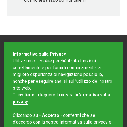
dica no al salasso sui frontalieri»
Informativa sulla Privacy
Utilizziamo i cookie perché il sito funzioni
correttamente e per fornirti continuamente la
migliore esperienza di navigazione possibile,
nonché per eseguire analisi sull'utilizzo del nostro
sito web.
Redazione Mattinonline
Ti invitiamo a leggere la nostra
Informativa sulla
Editore Rotostampa SA
redazione@mattinonline.ch
privacy
.
Normativa Privacy (GDPR)
Cliccando su -
Accetto
- confermi che sei
Sito creato da
Redesign
d'accordo con la nostra Informativa sulla privacy e