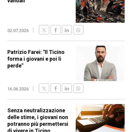
vandali"
02.07.2026
Patrizio Farei: "Il Ticino
forma i giovani e poi li
perde"
16.06.2026
Senza neutralizzazione
delle stime, i giovani non
potranno più permettersi
di vivere in Ticino