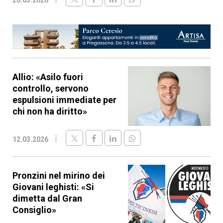
Allio: «Asilo fuori
controllo, servono
espulsioni immediate per
chi non ha diritto»
12.03.2026
Pronzini nel mirino dei
Giovani leghisti: «Si
dimetta dal Gran
Consiglio»