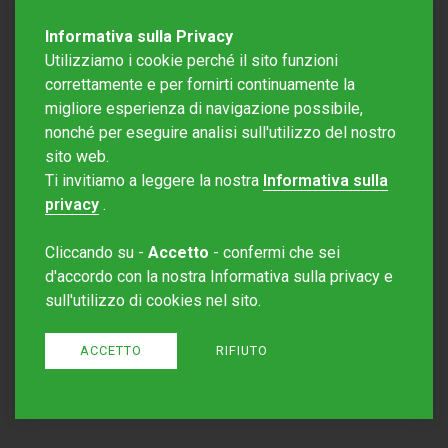
Informativa sulla Privacy
Utilizziamo i cookie perché il sito funzioni
correttamente e per fornirti continuamente la
migliore esperienza di navigazione possibile,
nonché per eseguire analisi sull'utilizzo del nostro
sito web.
Redazione Mattinonline
Ti invitiamo a leggere la nostra
Informativa sulla
Editore Rotostampa SA
redazione@mattinonline.ch
privacy
.
Normativa Privacy (GDPR)
Cliccando su -
Accetto
- confermi che sei
Sito creato da
Redesign
d'accordo con la nostra Informativa sulla privacy e
sull'utilizzo di cookies nel sito.
ACCETTO
RIFIUTO