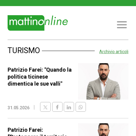
TURISMO
Archivio articoli
Patrizio Farei: "Quando la
politica ticinese
dimentica le sue valli"
31.05.2026
Patrizio Farei: