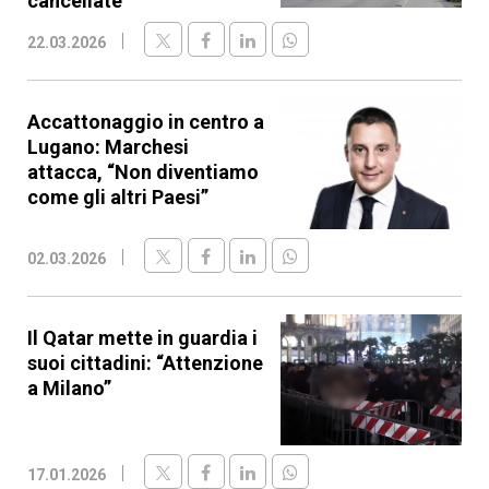
cancellate
22.03.2026
Accattonaggio in centro a
Lugano: Marchesi
attacca, “Non diventiamo
come gli altri Paesi”
02.03.2026
Il Qatar mette in guardia i
suoi cittadini: “Attenzione
a Milano”
17.01.2026