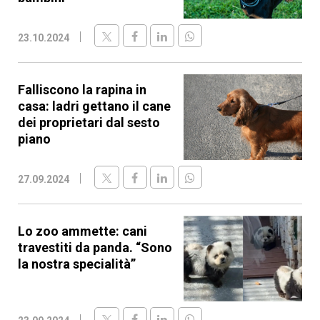
23.10.2024
Falliscono la rapina in
casa: ladri gettano il cane
dei proprietari dal sesto
piano
27.09.2024
Lo zoo ammette: cani
travestiti da panda. “Sono
la nostra specialità”